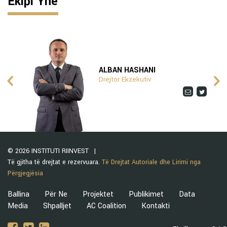
Ekipi Ynë
ALBAN HASHANI
Drejtor Ekzekutiv
© 2026 INSTITUTI RIINVEST
Të gjitha të drejtat e rezervuara.
Të Drejtat Autoriale dhe Lirimi nga
Përgjegjësia
Ballina
Për Ne
Projektet
Publikimet
Data
Media
Shpalljet
AC Coalition
Kontakti