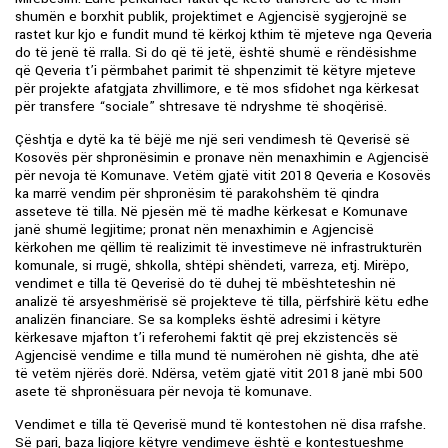
shumën e borxhit publik, projektimet e Agjencisë sygjerojnë se
rastet kur kjo e fundit mund të kërkoj kthim të mjeteve nga Qeveria
do të jenë të rralla. Si do që të jetë, është shumë e rëndësishme
që Qeveria t’i përmbahet parimit të shpenzimit të këtyre mjeteve
për projekte afatgjata zhvillimore, e të mos sfidohet nga kërkesat
për transfere “sociale” shtresave të ndryshme të shoqërisë.
Çështja e dytë ka të bëjë me një seri vendimesh të Qeverisë së
Kosovës për shpronësimin e pronave nën menaxhimin e Agjencisë
për nevoja të Komunave. Vetëm gjatë vitit 2018 Qeveria e Kosovës
ka marrë vendim për shpronësim të parakohshëm të qindra
asseteve të tilla. Në pjesën më të madhe kërkesat e Komunave
janë shumë legjitime; pronat nën menaxhimin e Agjencisë
kërkohen me qëllim të realizimit të investimeve në infrastrukturën
komunale, si rrugë, shkolla, shtëpi shëndeti, varreza, etj. Mirëpo,
vendimet e tilla të Qeverisë do të duhej të mbështeteshin në
analizë të arsyeshmërisë së projekteve të tilla, përfshirë këtu edhe
analizën financiare. Se sa kompleks është adresimi i këtyre
kërkesave mjafton t’i referohemi faktit që prej ekzistencës së
Agjencisë vendime e tilla mund të numërohen në gishta, dhe atë
të vetëm njërës dorë. Ndërsa, vetëm gjatë vitit 2018 janë mbi 500
asete të shpronësuara për nevoja të komunave.
Vendimet e tilla të Qeverisë mund të kontestohen në disa rrafshe.
Së pari, baza ligjore këtyre vendimeve është e kontestueshme