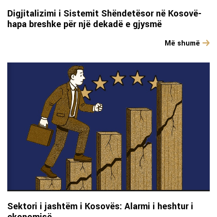
Digjitalizimi i Sistemit Shëndetësor në Kosovë-
hapa breshke për një dekadë e gjysmë
Më shumë
Sektori i jashtëm i Kosovës: Alarmi i heshtur i
ekonomisë