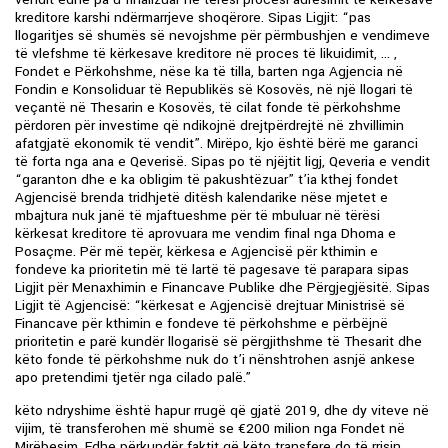
kreditore karshi ndërmarrjeve shoqërore. Sipas Ligjit: “pas
llogaritjes së shumës së nevojshme për përmbushjen e vendimeve
të vlefshme të kërkesave kreditore në proces të likuidimit, … ,
Fondet e Përkohshme, nëse ka të tilla, barten nga Agjencia në
Fondin e Konsoliduar të Republikës së Kosovës, në një llogari të
veçantë në Thesarin e Kosovës, të cilat fonde të përkohshme
përdoren për investime që ndikojnë drejtpërdrejtë në zhvillimin
afatgjatë ekonomik të vendit”. Mirëpo, kjo është bërë me garanci
të forta nga ana e Qeverisë. Sipas po të njëjtit ligj, Qeveria e vendit
“garanton dhe e ka obligim të pakushtëzuar” t’ia kthej fondet
Agjencisë brenda tridhjetë ditësh kalendarike nëse mjetet e
mbajtura nuk janë të mjaftueshme për të mbuluar në tërësi
kërkesat kreditore të aprovuara me vendim final nga Dhoma e
Posaçme. Për më tepër, kërkesa e Agjencisë për kthimin e
fondeve ka prioritetin më të lartë të pagesave të parapara sipas
Ligjit për Menaxhimin e Financave Publike dhe Përgjegjësitë. Sipas
Ligjit të Agjencisë: “kërkesat e Agjencisë drejtuar Ministrisë së
Financave për kthimin e fondeve të përkohshme e përbëjnë
prioritetin e parë kundër llogarisë së përgjithshme të Thesarit dhe
këto fonde të përkohshme nuk do t’i nënshtrohen asnjë ankese
apo pretendimi tjetër nga cilado palë.”
këto ndryshime është hapur rrugë që gjatë 2019, dhe dy viteve në
vijim, të transferohen më shumë se €200 milion nga Fondet në
Mirëbesim. Edhe përkundër faktit që këto transfere do të rrisin