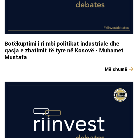
Botëkuptimi i ri mbi politikat industriale dhe
qasja e zbatimit të tyre në Kosovë - Muhamet
Mustafa
Më shumë