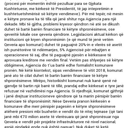
(procesi për momentin është pezulluar para se Gjykata
Kushtetuese, me kërkesë të Presidentit, të jap intepretimin e
kushtetuetshmërisë së këtyre vendimeve). Për më tepër, në mesin
e këtyre pronave ka të tilla që janë shitur nga Agjencia para një
dekade. Mbi të gjitha, problemi kryesor qëndron në atë se dikush
duhet të bartë barrën financiare të këtyre shpronësimeve, ose
qeveritë lokale ose qeveria qëndrore. Legjislacioni aktual kërkon që
institucioni që kryen shpronësimin (e që mund të jenë vetëm
Qeveria apo komunat) duhet të paguajnë 20%-in e vlerës së asetit
ish punëtorëve të ndërmarrjes, 5% Agjencisë për mbajtjen e
operacioneve të saj, dhe të paguajnë pjesën e kërkesave të
aprovuara kreditore me vendim final. Vetëm pas shlyerjes së këtyre
obligimeve, Agjencia do t’ua bartë edhe formalisht komunave
pronën. Në këtë kiontekst, sipas vendimeve të vitit 2018, komunat
janë ato të cilat duhet të bartin barrën financiare të këtyre
shpronësimeve. Mirëpo, historikisht komunat nuk kanë qenë në
gjendje të bartin një barrë të tillë, prandaj edhe kërkesat e tyre janë
refuzuar në vazhdimësi nga Agjencia. Si rrjedhojë, komunat gjithnjë
i janë drejtuar institucioneve qëndrore që ta marrin përsipër barrën
financiare të shpronësimit. Nëse Qeveria pranon kërkesën e
komunave dhe merr përsipër pagesën e këtyre shpronësimeve
atëherë presioni mbi buxhetin e vendit do të rritej tejmase (që tani
janë mbi €70 milion asete të vlerësuara që janë shpronësuar nga
Qeveria e vendit për projekte infrastrukturore në nivel nacional;
asnjë qindarkë ende nuk është paguar). Nuk duket të ketë