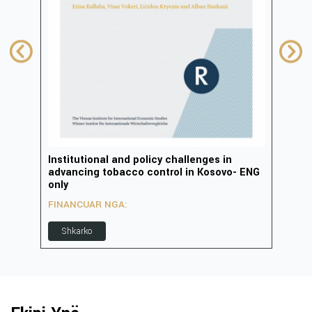
Institutional and policy challenges in
Zhvi
advancing tobacco control in Kosovo- ENG
inov
only
FIN
FINANCUAR NGA:
S
Shkarko