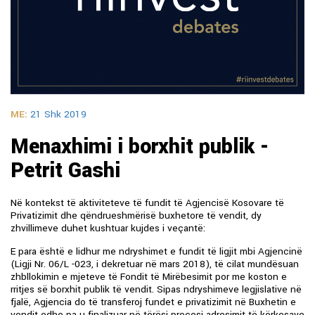
ME:
21 Shk 2019
Menaxhimi i borxhit publik -
Petrit Gashi
Në kontekst të aktiviteteve të fundit të Agjencisë Kosovare të
Privatizimit dhe qëndrueshmërisë buxhetore të vendit, dy
zhvillimeve duhet kushtuar kujdes i veçantë:
E para është e lidhur me ndryshimet e fundit të ligjit mbi Agjencinë
(Ligji Nr. 06/L -023, i dekretuar në mars 2018), të cilat mundësuan
zhbllokimin e mjeteve të Fondit të Mirëbesimit por me koston e
rritjes së borxhit publik të vendit. Sipas ndryshimeve legjislative në
fjalë, Agjencia do të transferoj fundet e privatizimit në Buxhetin e
vendit edhe pa u finalizuar në tërësi procesi adresimit të kërkesave