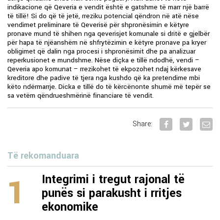
indikacione që Qeveria e vendit është e gatshme të marr një barrë
të tillë! Si do që të jetë, rreziku potencial qëndron në atë nëse
vendimet preliminare të Qeverisë për shpronësimin e këtyre
pronave mund të shihen nga qeverisjet komunale si dritë e gjelbër
për hapa të njëanshëm në shfrytëzimin e këtyre pronave pa kryer
obligimet që dalin nga procesi i shpronësimit dhe pa analizuar
reperkusionet e mundshme. Nëse diçka e tillë ndodhë, vendi –
Qeveria apo komunat – rrezikohet të ekpozohet ndaj kërkesave
kreditore dhe padive të tjera nga kushdo që ka pretendime mbi
këto ndërmarrje. Dicka e tillë do të kërcënonte shumë më tepër se
sa vetëm qëndrueshmërinë financiare të vendit.
Share:
Të rekomanduara
1
Integrimi i tregut rajonal të
punës si parakusht i rritjes
ekonomike