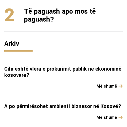
2
Të paguash apo mos të
paguash?
Arkiv
Cila është vlera e prokurimit publik në ekonominë
kosovare?
Më shumë
A po përmirësohet ambienti biznesor në Kosovë?
Më shumë