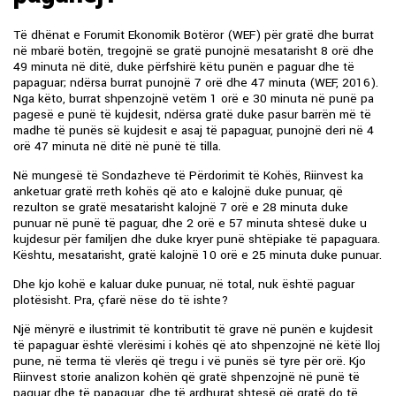
Të dhënat e Forumit Ekonomik Botëror (WEF) për gratë dhe burrat
në mbarë botën, tregojnë se gratë punojnë mesatarisht 8 orë dhe
49 minuta në ditë, duke përfshirë këtu punën e paguar dhe të
papaguar; ndërsa burrat punojnë 7 orë dhe 47 minuta (WEF, 2016).
Nga këto, burrat shpenzojnë vetëm 1 orë e 30 minuta në punë pa
pagesë e punë të kujdesit, ndërsa gratë duke pasur barrën më të
madhe të punës së kujdesit e asaj të papaguar, punojnë deri në 4
orë 47 minuta në ditë në punë të tilla.
Në mungesë të Sondazheve të Përdorimit të Kohës, Riinvest ka
anketuar gratë rreth kohës që ato e kalojnë duke punuar, që
rezulton se gratë mesatarisht kalojnë 7 orë e 28 minuta duke
punuar në punë të paguar, dhe 2 orë e 57 minuta shtesë duke u
kujdesur për familjen dhe duke kryer punë shtëpiake të papaguara.
Kështu, mesatarisht, gratë kalojnë 10 orë e 25 minuta duke punuar.
Dhe kjo kohë e kaluar duke punuar, në total, nuk është paguar
plotësisht. Pra, çfarë nëse do të ishte?
Një mënyrë e ilustrimit të kontributit të grave në punën e kujdesit
të papaguar është vlerësimi i kohës që ato shpenzojnë në këtë lloj
pune, në terma të vlerës që tregu i vë punës së tyre për orë. Kjo
Riinvest storie analizon kohën që gratë shpenzojnë në punë të
paguar dhe të papaguar, dhe të ardhurat shtesë që gratë do të