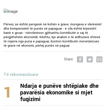
Përveç se është pengesë në kohën e grave, mungesa e vlerësimit
dhe kompensimit të punës së papaguar - e cila është kryesisht
barrë e gruas - nënvlerëson gjithashtu kontributin e saj të
përgjithshëm ekonomik. Kështu, kjo analizë e të ardhurave shtesë
të nxjerra nga puna e papaguar, ilustron kontributin monetarizues
të grave në ekonomi, përtej punës së paguar.
Share:
Të rekomanduara
1
Ndarja e punëve shtëpiake dhe
pavarësia ekonomike si mjet
fuqizimi