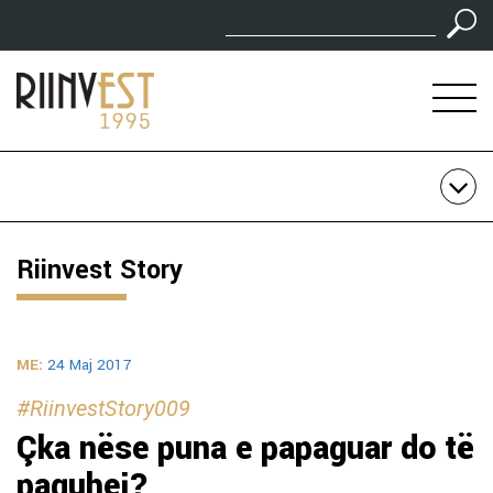
Riinvest Story
ME:
24 Maj 2017
#RiinvestStory009
Çka nëse puna e papaguar do të
paguhej?