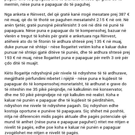
merrnin, nëse puna e papaguar do të paguhej.
Nga anketa e Riinvest, del që gratë kanë rrogë mesatare prej 387 €
në muaj, që do të thotë se paguhen mesatarisht 2.15 € në orë. Në
anën tjetër, gratë punojnë përafërsisht 3 orë në ditë në punë të
papaguara. Nëse puna e papaguar do të kompensohej, bazuar në
vlerën e tregut të kohës për gratë e anketuara nga Riinvest,
atëherë ato do të fitonin të ardhura shtesë prej 135 € në muaj,
duke punuar në shtëpi - nëse llogaritet vetëm koha e kaluar duke
punuar në shtëpi gjatë ditëve të punës, dhe të ardhura shtesë prej
193 € në muaj, nëse llogaritet puna e papaguar për rreth 3 orë për
çdo ditë të muajit.
Këto llogaritje ndryshojnë për nivele të ndryshme të të ardhurave,
megjithatë përfundimi mbetet i njëjtë - nëse puna e kujdesit të
papaguar do të kompensohej monetarisht, të ardhurat e grave do
të rriteshin me 35 pikë përqindje, në kalkulimin më konservator,
dhe me 50 pikë përqindjeje në një kalkulim më realist. Koha e
kaluar në punën e papaguar dhe të kujdesit të përditshëm,
ndryshon me nivele të ndryshme pagash. Siç ndryshon edhe
kostoja oportune e punëve të papaguara. Siç shihet më poshtë,
rritja në diferencën midis pagës aktuale dhe pagës potenciale që
mund të arrihet (nëse puna e papaguar paguhet) rritet me rritjen e
nivelit të pagës, edhe pse koha e kaluar në punën e papaguar
zvogëlohet me rritjen e nivelit të pagës.