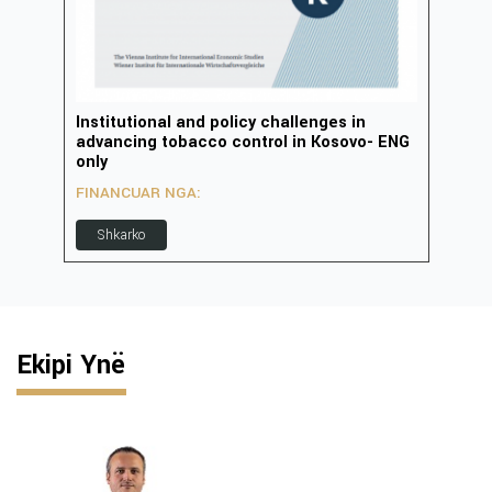
Institutional and policy challenges in
Zhvi
advancing tobacco control in Kosovo- ENG
inov
only
FIN
FINANCUAR NGA:
S
Shkarko
Ekipi Ynë