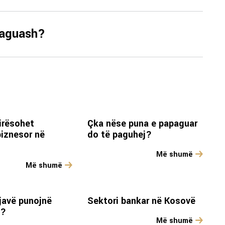
paguash?
irësohet
Çka nëse puna e papaguar
biznesor në
do të paguhej?
Më shumë
Më shumë
javë punojnë
Sektori bankar në Kosovë
t?
Më shumë