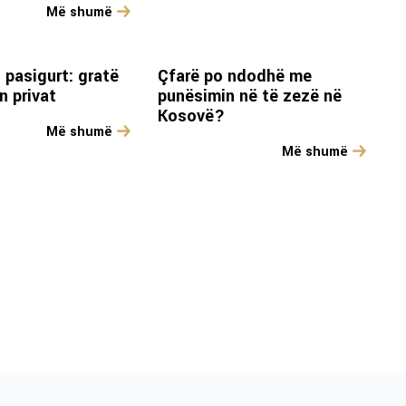
Më shumë
 pasigurt: gratë
Çfarë po ndodhë me
n privat
punësimin në të zezë në
Kosovë?
Më shumë
Më shumë