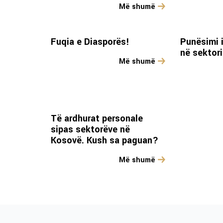
Më shumë
Fuqia e Diasporës!
Punësimi i
në sektori
Më shumë
Të ardhurat personale
sipas sektorëve në
Kosovë. Kush sa paguan?
Më shumë