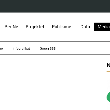
Për Ne
Projektet
Publikimet
Data
Media
eo
Infografikat
Green 333
N