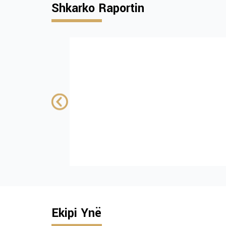
Shkarko Raportin
Institutional and
policy challenges
advancing tobac
control in Kosovo
ENG only
FINANCUAR NGA:
Shkarko
Ekipi Ynë