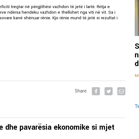
citi tregtar në përgjithësi vazhdon të jetë i lartë. Rritja e
eve ndërsa hendeku vazhdon e thellohet nga viti në vit. Sa i
osovare kanë shënuar rënie. Kjo rënie mund të jetë si rezultat i
S
n
d
M
Share:
T
e dhe pavarësia ekonomike si mjet