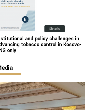
Shkarko
nstitutional and policy challenges in
dvancing tobacco control in Kosovo-
NG only
edia