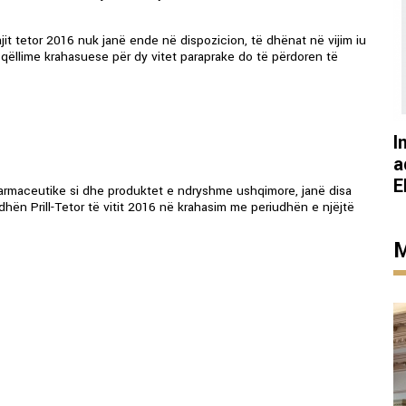
it tetor 2016 nuk janë ende në dispozicion, të dhënat në vijim iu
r qëllime krahasuese për dy vitet paraprake do të përdoren të
I
a
E
 farmaceutike si dhe produktet e ndryshme ushqimore, janë disa
udhën Prill-Tetor të vitit 2016 në krahasim me periudhën e njëjtë
M