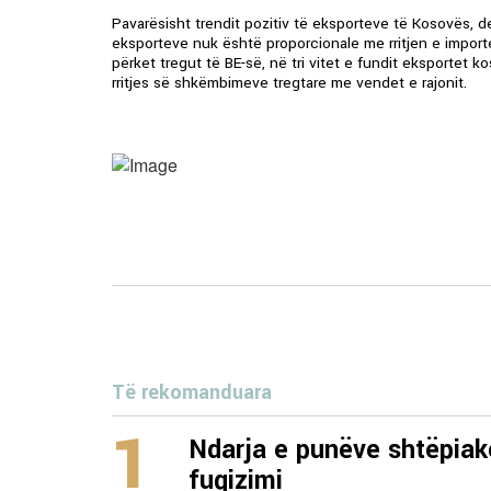
Pavarësisht trendit pozitiv të eksporteve të Kosovës, defi
eksporteve nuk është proporcionale me rritjen e import
përket tregut të BE-së, në tri vitet e fundit eksportet k
rritjes së shkëmbimeve tregtare me vendet e rajonit.
Të rekomanduara
1
Ndarja e punëve shtëpiak
fuqizimi