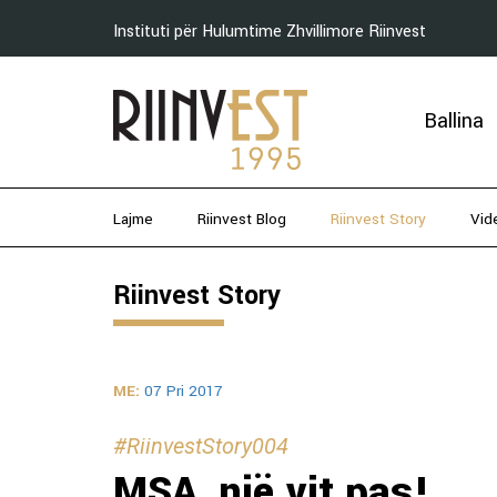
Instituti për Hulumtime Zhvillimore Riinvest
Ballina
Lajme
Riinvest Blog
Riinvest Story
Vid
Riinvest Story
ME:
07 Pri 2017
#RiinvestStory004
MSA, një vit pas!