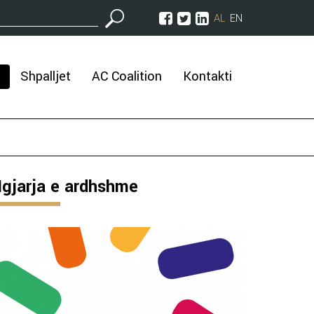
AL
EN
Shpalljet
AC Coalition
Kontakti
gjarja e ardhshme