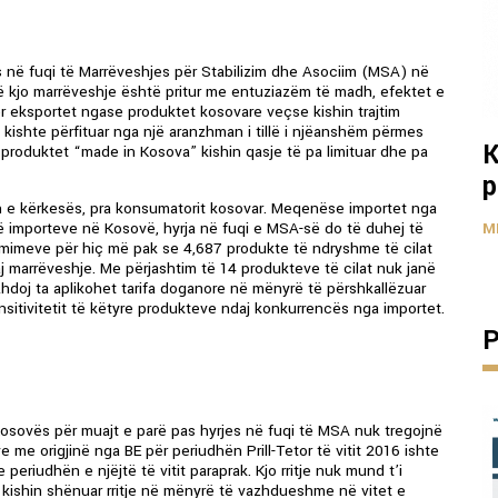
hyrjes në fuqi të Marrëveshjes për Stabilizim dhe Asociim (MSA) në
 kjo marrëveshje është pritur me entuziazëm të madh, efektet e
ër eksportet ngase produktet kosovare veçse kishin trajtim
 kishte përfituar nga një aranzhman i tillë i njëanshëm përmes
K
produktet “made in Kosova” kishin qasje të pa limituar dhe pa
p
ën e kërkesës, pra konsumatorit kosovar. Meqenëse importet nga
 të importeve në Kosovë, hyrja në fuqi e MSA-së do të duhej të
M
çmimeve për hiç më pak se 4,687 produkte të ndryshme të cilat
aj marrëveshje. Me përjashtim të 14 produkteve të cilat nuk janë
zhdoj ta aplikohet tarifa doganore në mënyrë të përshkallëzuar
sensitivitetit të këtyre produkteve ndaj konkurrencës nga importet.
P
Kosovës për muajt e parë pas hyrjes në fuqi të MSA nuk tregojnë
e me origjinë nga BE për periudhën Prill-Tetor të vitit 2016 ishte
riudhën e njëjtë të vitit paraprak. Kjo rritje nuk mund t’i
kishin shënuar rritje në mënyrë të vazhdueshme në vitet e