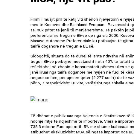
Fillimi i muajit prill të këtij viti shënon njëvjetorin e 
mes të Kosovës dhe Bashkimit Evropian. Pavarësisht që
saj nuk pritet të jenë të menjëhershme. Të paktën jo p
preferencial në tregun e BE-së që nga viti 2000. Kosova
Masave Autonome Preferenciale ku pothuajse të gjitha 
tarifë doganore në tregun e BE-së.
Sidoqoftë, situata do të duhej të ishte ndryshe në an
tregu i BE-së përbëjnë mesatarisht rreth 40% të totalit
reflektohej në xhepin e konsumatorit përmes uljes së 
janë liruar nga tarifa doganore me hyrjen në fuqi të kës
negociuar fare, për pjesën tjetër (2,277 sosh) do të va
për 5, 7 respektivisht 10 vite, varësisht nga shkalla e 
Të dhënat e publikuara nga Agjencia e Statistikave të 
ndonjë rritje të ndjeshme të importeve. Vlera e importev
738.3 milionë Euro apo rreth 5% më shumë krahasuar me pe
atribuohet ekskluzivisht MSA-së ngase importet nga BE 