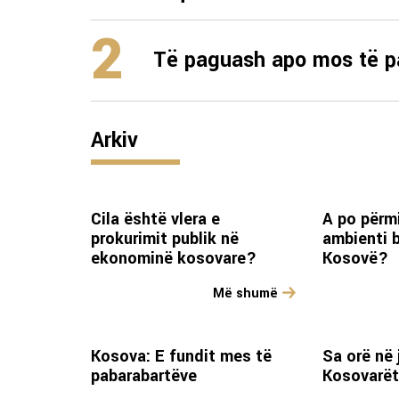
2
Të paguash apo mos të 
Arkiv
Cila është vlera e
A po përm
prokurimit publik në
ambienti 
ekonominë kosovare?
Kosovë?
Më shumë
Kosova: E fundit mes të
Sa orë në 
pabarabartëve
Kosovarë