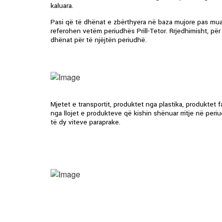
kaluara.
Pasi që të dhënat e zbërthyera në baza mujore pas muaj
referohen vetëm periudhës Prill-Tetor. Rrjedhimisht, pë
dhënat për të njëjtën periudhë.
Mjetet e transportit, produktet nga plastika, produktet
nga llojet e produkteve që kishin shënuar rritje në peri
të dy viteve paraprake.