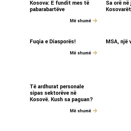
Kosova: E fundit mes të
Sa orë në 
pabarabartëve
Kosovarë
Më shumë
Fuqia e Diasporës!
MSA, një v
Më shumë
Të ardhurat personale
sipas sektorëve në
Kosovë. Kush sa paguan?
Më shumë