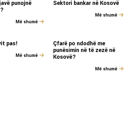
javë punojnë
Sektori bankar në Kosovë
t?
Më shumë
Më shumë
it pas!
Çfarë po ndodhë me
punësimin në të zezë në
Më shumë
Kosovë?
Më shumë