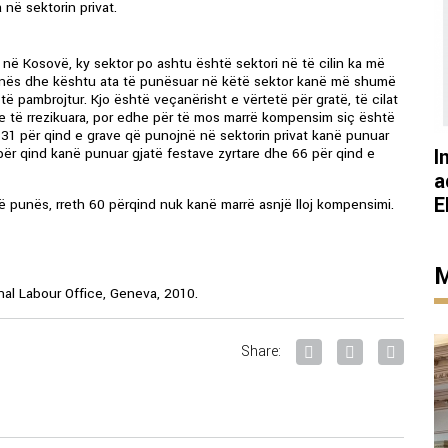
në sektorin privat.
në Kosovë, ky sektor po ashtu është sektori në të cilin ka më
unës dhe kështu ata të punësuar në këtë sektor kanë më shumë
 pambrojtur. Kjo është veçanërisht e vërtetë për gratë, të cilat
 të rrezikuara, por edhe për të mos marrë kompensim siç është
h 31 për qind e grave që punojnë në sektorin privat kanë punuar
I
r qind kanë punuar gjatë festave zyrtare dhe 66 për qind e
a
E
të punës, rreth 60 përqind nuk kanë marrë asnjë lloj kompensimi.
M
al Labour Office, Geneva, 2010.
Share: