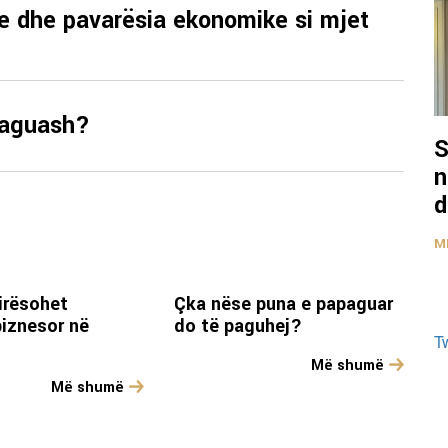
e dhe pavarësia ekonomike si mjet
paguash?
S
n
d
M
irësohet
Çka nëse puna e papaguar
biznesor në
do të paguhej?
T
Më shumë
Më shumë