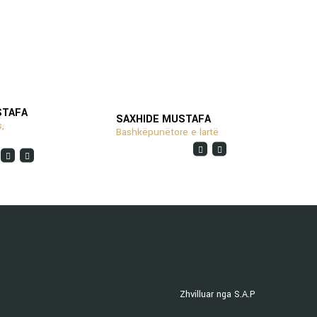
STAFA
SAXHIDE MUSTAFA
V
,
Bashkëpunëtore e lartë
D
Zhvilluar nga S.A.P