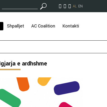
AL
EN
Shpalljet
AC Coalition
Kontakti
gjarja e ardhshme