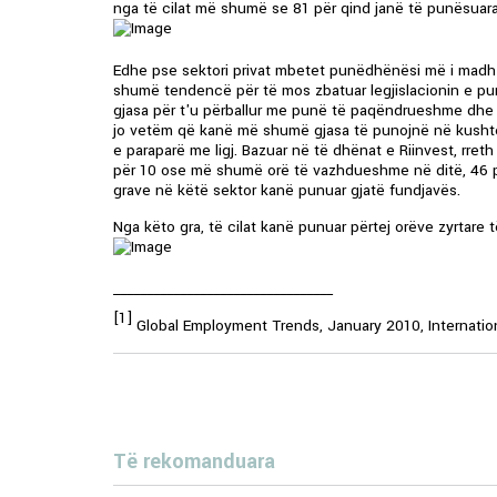
nga të cilat më shumë se 81 për qind janë të punësuara 
Edhe pse sektori privat mbetet punëdhënësi më i madh 
shumë tendencë për të mos zbatuar legjislacionin e p
gjasa për t'u përballur me punë të paqëndrueshme dhe të
jo vetëm që kanë më shumë gjasa të punojnë në kushte
e paraparë me ligj. Bazuar në të dhënat e Riinvest, rret
për 10 ose më shumë orë të vazhdueshme në ditë, 46 pë
grave në këtë sektor kanë punuar gjatë fundjavës.
Nga këto gra, të cilat kanë punuar përtej orëve zyrtare 
_________________________________
[1]
Global Employment Trends, January 2010, Internation
Të rekomanduara