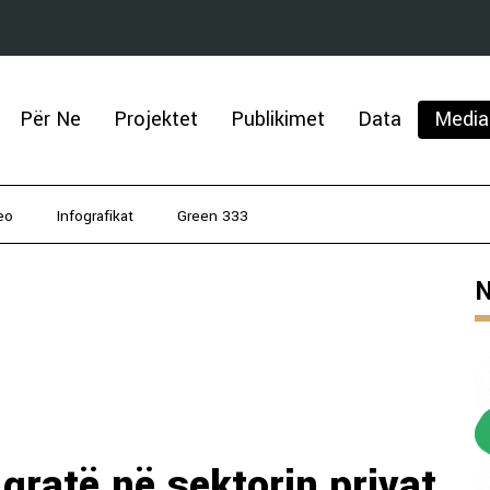
Për Ne
Projektet
Publikimet
Data
Media
eo
Infografikat
Green 333
N
 gratë në sektorin privat