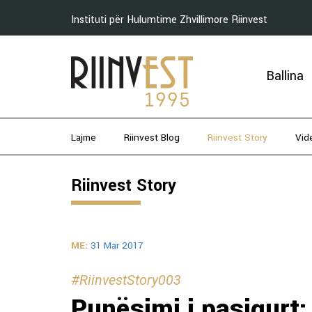
Instituti për Hulumtime Zhvillimore Riinvest
Ballina
Lajme
Riinvest Blog
Riinvest Story
Vid
Riinvest Story
ME:
31 Mar 2017
#RiinvestStory003
Punësimi i pasigurt: