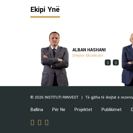
Ekipi Ynë
ITA ZHUSHI
ALBAN HASHANI
epcioniste
Drejtor Ekzekutiv
© 2026 INSTITUTI RIINVEST
Të gjitha të drejtat e rezerv
Ballina
Për Ne
Projektet
Publikimet
D