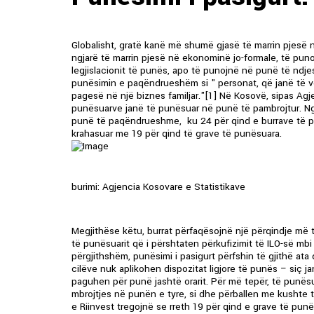
Globalisht, gratë kanë më shumë gjasë të marrin pjes
ngjarë të marrin pjesë në ekonominë jo-formale, të pun
legjislacionit të punës, apo të punojnë në punë të nd
punësimin e paqëndrueshëm si " personat, që janë të
pagesë në një biznes familjar."[1] Në Kosovë, sipas Agje
punësuarve janë të punësuar në punë të pambrojtur. Nga 
punë të paqëndrueshme, ku 24 për qind e burrave të pu
krahasuar me 19 për qind të grave të punësuara.
burimi: Agjencia Kosovare e Statistikave
Megjithëse këtu, burrat përfaqësojnë një përqindje më t
të punësuarit që i përshtaten përkufizimit të ILO-së 
përgjithshëm, punësimi i pasigurt përfshin të gjithë at
cilëve nuk aplikohen dispozitat ligjore të punës – siç 
paguhen për punë jashtë orarit. Për më tepër, të pun
mbrojtjes në punën e tyre, si dhe përballen me kushte të
e Riinvest tregojnë se rreth 19 për qind e grave të pu