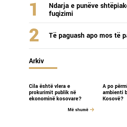
1
Ndarja e punëve shtëpiak
fuqizimi
2
Të paguash apo mos të 
Arkiv
Cila është vlera e
A po përm
prokurimit publik në
ambienti 
ekonominë kosovare?
Kosovë?
Më shumë