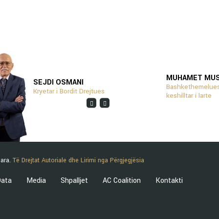
MUHAMET MU
SEJDI OSMANI
Bashkethemelues
Kryetar i Bordit Drejtues
keshilltar i larte
uara.
Të Drejtat Autoriale dhe Lirimi nga Përgjegjësia
ata
Media
Shpalljet
AC Coalition
Kontakti