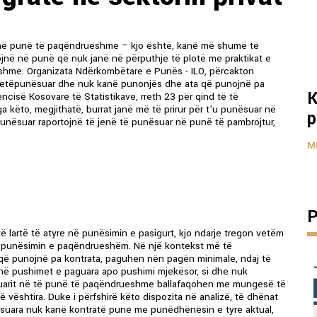
ë në punë të paqëndrueshme – kjo është, kanë më shumë të
ojnë në punë që nuk janë në përputhje të plotë me praktikat e
jeshme. Organizata Ndërkombëtare e Punës - ILO, përcakton
 vetëpunësuar dhe nuk kanë punonjës dhe ata që punojnë pa
K
ncisë Kosovare të Statistikave, rreth 23 për qind të të
këto, megjithatë, burrat janë më të prirur për t'u punësuar në
p
nësuar raportojnë të jenë të punësuar në punë të pambrojtur,
M
P
ë lartë të atyre në punësimin e pasigurt, kjo ndarje tregon vetëm
mbi punësimin e paqëndrueshëm. Në një kontekst më të
a që punojnë pa kontrata, paguhen nën pagën minimale, ndaj të
janë pushimet e paguara apo pushimi mjekësor, si dhe nuk
ësuarit në të punë të paqëndrueshme ballafaqohen me mungesë të
 vështira. Duke i përfshirë këto dispozita në analizë, të dhënat
nësuara nuk kanë kontratë pune me punëdhënësin e tyre aktual,