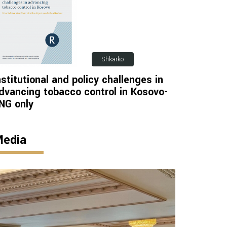
Shkarko
nstitutional and policy challenges in
dvancing tobacco control in Kosovo-
NG only
edia