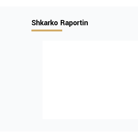
Shkarko Raportin
Institutional and
policy challenges
advancing tobac
control in Kosovo
ENG only
FINANCUAR NGA:
Shkarko