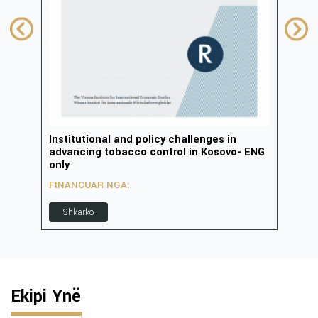
Institutional and policy challenges in
Zhvi
advancing tobacco control in Kosovo- ENG
inov
only
FIN
FINANCUAR NGA:
S
Shkarko
Ekipi Ynë