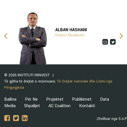
ALBAN HASHANI
Drejtor Ekzekutiv
© 2026 INSTITUTI RIINVEST
Të gjitha të drejtat e rezervuara.
Të Drejtat Autoriale dhe Lirimi nga
Përgjegjësia
Ballina
Për Ne
Projektet
Publikimet
Data
Media
Shpalljet
AC Coalition
Kontakti
Zhvilluar nga S.A.P