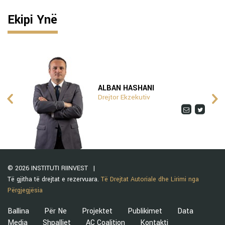
Ekipi Ynë
ALBAN HASHANI
Drejtor Ekzekutiv
© 2026 INSTITUTI RIINVEST
Të gjitha të drejtat e rezervuara.
Të Drejtat Autoriale dhe Lirimi nga
Përgjegjësia
Ballina
Për Ne
Projektet
Publikimet
Data
Media
Shpalljet
AC Coalition
Kontakti