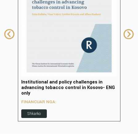
Institutional and policy challenges in
Zhvi
advancing tobacco control in Kosovo- ENG
inov
only
FIN
FINANCUAR NGA:
S
Shkarko