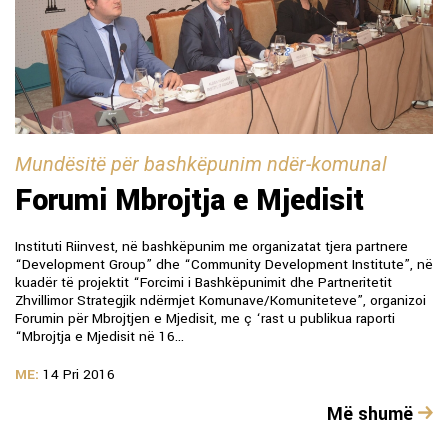
Mundësitë për bashkëpunim ndër-komunal
Forumi Mbrojtja e Mjedisit
Instituti Riinvest, në bashkëpunim me organizatat tjera partnere
“Development Group” dhe “Community Development Institute”, në
kuadër të projektit “Forcimi i Bashkëpunimit dhe Partneritetit
Zhvillimor Strategjik ndërmjet Komunave/Komuniteteve”, organizoi
Forumin për Mbrojtjen e Mjedisit, me ç ‘rast u publikua raporti
“Mbrojtja e Mjedisit në 16...
ME:
14 Pri 2016
Më shumë