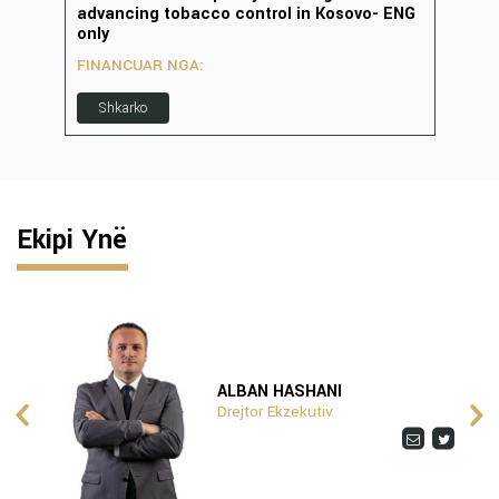
advancing tobacco control in Kosovo- ENG
inov
only
FIN
FINANCUAR NGA:
S
Shkarko
Ekipi Ynë
ALBAN HASHANI
Drejtor Ekzekutiv