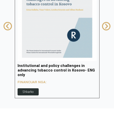
Institutional and policy challenges in
Zhvi
advancing tobacco control in Kosovo- ENG
inov
only
FIN
FINANCUAR NGA:
S
Shkarko