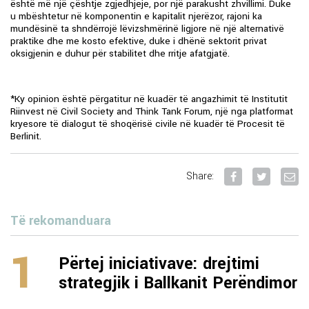
është më një çështje zgjedhjeje, por një parakusht zhvillimi. Duke
u mbështetur në komponentin e kapitalit njerëzor, rajoni ka
mundësinë ta shndërrojë lëvizshmërinë ligjore në një alternativë
praktike dhe me kosto efektive, duke i dhënë sektorit privat
oksigjenin e duhur për stabilitet dhe rritje afatgjatë.
*Ky opinion është përgatitur në kuadër të angazhimit të Institutit
Riinvest në Civil Society and Think Tank Forum, një nga platformat
kryesore të dialogut të shoqërisë civile në kuadër të Procesit të
Berlinit.
Share:
Të rekomanduara
1
Përtej iniciativave: drejtimi
strategjik i Ballkanit Perëndimor