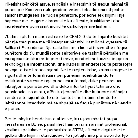
Pikërisht për këtë arsye, rëndësia e integrimit të tregut rajonal të
punës për Kosovën nuk qëndron vetëm tek adresimi i thjeshtë
sasior i mungesës së fuqisë punëtore, por edhe tek krijimi i një
hapësire më të gjerë ekonomike ku aftësitë, kualifikimet dhe
mundësitë e punësimit mund të qarkullojnë më lirshëm.
Zbatimi i plotë i marrëveshjeve të CRM 2.0 do të krijonte kushtet
për një treg pune më të integruar për mbi 18 milionë qytetarë të
Ballkanit Perëndimor. Një qarkullim më i lirë i aftësive dhe i fuqisë
punëtore do t'u mundësonte sektorëve që tashmë përballen me
mungesa strukturore të punëtorëve, si ndërtimi, turizmi, bujqësia,
teknologjia e informacionit, dhe kujdesi shëndetësor, të plotësojnë
nevojat e tyre brenda rajonit. Në të njëjtën kohë, krijimi i rrugëve të
sigurta dhe të formalizuara për punësim ndërkufitar do të
reduktonte varësinë nga punësimi informal, duke përmirësuar
mbrojtjen e punëtorëve dhe duke rritur të hyrat tatimore dhe
pensionale. Po ashtu, afërsia gjeografike dhe kulturore ndërmjet
vendeve të rajonit do të ulte kostot e rekrutimit dhe do të
lehtësonte integrimin më të shpejtë të fuqisë punëtore në vendin
e punës.
Për të mbyllur hendekun e aftësive, ku rajoni mbetet prapa
mesatares së BE-së, parashihet harmonizimi i arsimit profesional,
zhvillimi i politikave të përbashkëta STEM, aftësitë digjitale e të
gjelbra dhe krijimi i standardeve të njëtrajtshme profesionale. Kjo