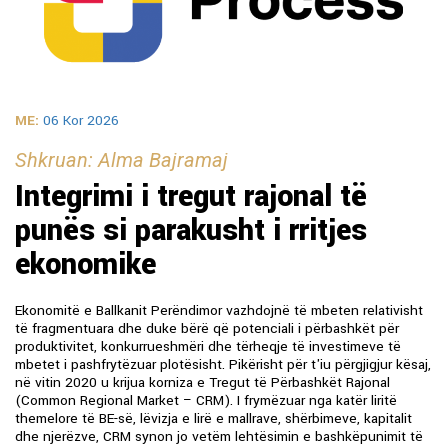
ME:
06 Kor 2026
Shkruan: Alma Bajramaj
Integrimi i tregut rajonal të
punës si parakusht i rritjes
ekonomike
Ekonomitë e Ballkanit Perëndimor vazhdojnë të mbeten relativisht
të fragmentuara dhe duke bërë që potenciali i përbashkët për
produktivitet, konkurrueshmëri dhe tërheqje të investimeve të
mbetet i pashfrytëzuar plotësisht. Pikërisht për t'iu përgjigjur kësaj,
në vitin 2020 u krijua korniza e Tregut të Përbashkët Rajonal
(Common Regional Market – CRM). I frymëzuar nga katër liritë
themelore të BE-së, lëvizja e lirë e mallrave, shërbimeve, kapitalit
dhe njerëzve, CRM synon jo vetëm lehtësimin e bashkëpunimit të