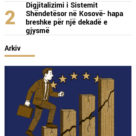
Digjitalizimi i Sistemit
2
Shëndetësor në Kosovë- hapa
breshke për një dekadë e
gjysmë
Arkiv