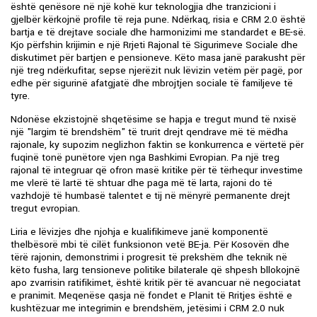
është qenësore në një kohë kur teknologjia dhe tranzicioni i
gjelbër kërkojnë profile të reja pune. Ndërkaq, risia e CRM 2.0 është
bartja e të drejtave sociale dhe harmonizimi me standardet e BE-së.
Kjo përfshin krijimin e një Rrjeti Rajonal të Sigurimeve Sociale dhe
diskutimet për bartjen e pensioneve. Këto masa janë parakusht për
një treg ndërkufitar, sepse njerëzit nuk lëvizin vetëm për pagë, por
edhe për sigurinë afatgjatë dhe mbrojtjen sociale të familjeve të
tyre.
Ndonëse ekzistojnë shqetësime se hapja e tregut mund të nxisë
një "largim të brendshëm" të trurit drejt qendrave më të mëdha
rajonale, ky supozim neglizhon faktin se konkurrenca e vërtetë për
fuqinë tonë punëtore vjen nga Bashkimi Evropian. Pa një treg
rajonal të integruar që ofron masë kritike për të tërhequr investime
me vlerë të lartë të shtuar dhe paga më të larta, rajoni do të
vazhdojë të humbasë talentet e tij në mënyrë permanente drejt
tregut evropian.
Liria e lëvizjes dhe njohja e kualifikimeve janë komponentë
thelbësorë mbi të cilët funksionon vetë BE-ja. Për Kosovën dhe
tërë rajonin, demonstrimi i progresit të prekshëm dhe teknik në
këto fusha, larg tensioneve politike bilaterale që shpesh bllokojnë
apo zvarrisin ratifikimet, është kritik për të avancuar në negociatat
e pranimit. Meqenëse qasja në fondet e Planit të Rritjes është e
kushtëzuar me integrimin e brendshëm, jetësimi i CRM 2.0 nuk