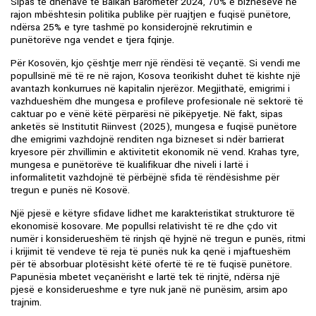
Sipas të dhënave të Balkan Barometer 2024, 70% e bizneseve në
rajon mbështesin politika publike për ruajtjen e fuqisë punëtore,
ndërsa 25% e tyre tashmë po konsiderojnë rekrutimin e
punëtorëve nga vendet e tjera fqinje.
Për Kosovën, kjo çështje merr një rëndësi të veçantë. Si vendi me
popullsinë më të re në rajon, Kosova teorikisht duhet të kishte një
avantazh konkurrues në kapitalin njerëzor. Megjithatë, emigrimi i
vazhdueshëm dhe mungesa e profileve profesionale në sektorë të
caktuar po e vënë këtë përparësi në pikëpyetje. Në fakt, sipas
anketës së Institutit Riinvest (2025), mungesa e fuqisë punëtore
dhe emigrimi vazhdojnë renditen nga bizneset si ndër barrierat
kryesore për zhvillimin e aktivitetit ekonomik në vend. Krahas tyre,
mungesa e punëtorëve të kualifikuar dhe niveli i lartë i
informalitetit vazhdojnë të përbëjnë sfida të rëndësishme për
tregun e punës në Kosovë.
Një pjesë e këtyre sfidave lidhet me karakteristikat strukturore të
ekonomisë kosovare. Me popullsi relativisht të re dhe çdo vit
numër i konsiderueshëm të rinjsh që hyjnë në tregun e punës, ritmi
i krijimit të vendeve të reja të punës nuk ka qenë i mjaftueshëm
për të absorbuar plotësisht këtë ofertë të re të fuqisë punëtore.
Papunësia mbetet veçanërisht e lartë tek të rinjtë, ndërsa një
pjesë e konsiderueshme e tyre nuk janë në punësim, arsim apo
trajnim.