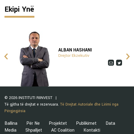
Ekipi Ynë
ALBAN HASHANI
Drejtor Ekzekutiv
© 2026 INSTITUTI RIINVEST
Të gjitha të drejtat e rezervuara.
Të Drejtat Autoriale dhe Lirimi nga
Përgjegjësia
Ballina
Për Ne
Projektet
Publikimet
Data
Media
Shpalljet
AC Coalition
Kontakti