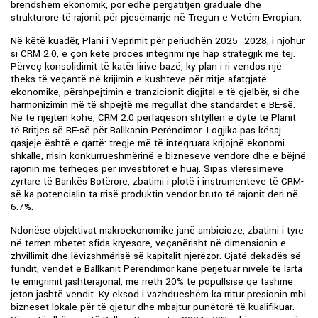
brendshëm ekonomik, por edhe përgatitjen graduale dhe
strukturore të rajonit për pjesëmarrje në Tregun e Vetëm Evropian.
Në këtë kuadër, Plani i Veprimit për periudhën 2025–2028, i njohur
si CRM 2.0, e çon këtë proces integrimi një hap strategjik më tej.
Përveç konsolidimit të katër lirive bazë, ky plan i ri vendos një
theks të veçantë në krijimin e kushteve për rritje afatgjatë
ekonomike, përshpejtimin e tranzicionit digjital e të gjelbër, si dhe
harmonizimin më të shpejtë me rregullat dhe standardet e BE-së.
Në të njëjtën kohë, CRM 2.0 përfaqëson shtyllën e dytë të Planit
të Rritjes së BE-së për Ballkanin Perëndimor. Logjika pas kësaj
qasjeje është e qartë: tregje më të integruara krijojnë ekonomi
shkalle, rrisin konkurrueshmërinë e bizneseve vendore dhe e bëjnë
rajonin më tërheqës për investitorët e huaj. Sipas vlerësimeve
zyrtare të Bankës Botërore, zbatimi i plotë i instrumenteve të CRM-
së ka potencialin ta rrisë produktin vendor bruto të rajonit deri në
6.7%.
Ndonëse objektivat makroekonomike janë ambicioze, zbatimi i tyre
në terren mbetet sfida kryesore, veçanërisht në dimensionin e
zhvillimit dhe lëvizshmërisë së kapitalit njerëzor. Gjatë dekadës së
fundit, vendet e Ballkanit Perëndimor kanë përjetuar nivele të larta
të emigrimit jashtërajonal, me rreth 20% të popullsisë që tashmë
jeton jashtë vendit. Ky eksod i vazhdueshëm ka rritur presionin mbi
bizneset lokale për të gjetur dhe mbajtur punëtorë të kualifikuar.